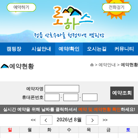
탑메뉴 바로가기
본문 바로가기
캠핑장
시설안내
예약/확인
오시는길
커뮤니티
> 예약안내 >
예약현황
예약현황
예약자명
-
-
휴대폰번호
실시간 예약을 위해 날짜를 클릭하셔서
예약 및 예약현황 확인
하세요!
2026년 8월
<<
>>
일
월
화
수
목
금
토