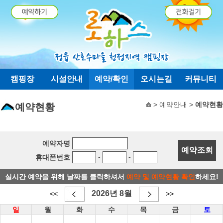
탑메뉴 바로가기
본문 바로가기
캠핑장
시설안내
예약/확인
오시는길
커뮤니티
> 예약안내 >
예약현황
예약현황
예약자명
-
-
휴대폰번호
실시간 예약을 위해 날짜를 클릭하셔서
예약 및 예약현황 확인
하세요!
2026년 8월
<<
>>
일
월
화
수
목
금
토