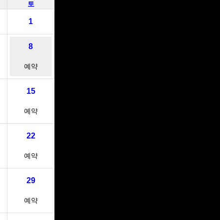
토
1
8
예약
15
예약
22
예약
29
예약